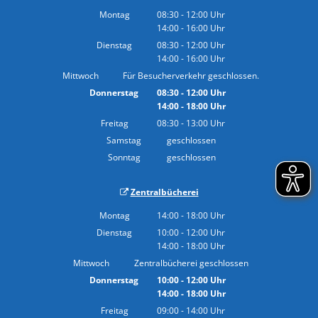
Montag
08:30
-
12:00
Uhr
14:00
-
16:00
Von 08:30 bis 12:00 Uhr
Uhr
Von 14:00 bis 16:00 Uhr
Dienstag
08:30
-
12:00
Uhr
14:00
-
16:00
Von 08:30 bis 12:00 Uhr
Uhr
Von 14:00 bis 16:00 Uhr
Mittwoch
Für Besucherverkehr geschlossen.
Donnerstag
08:30
-
12:00
Uhr
14:00
-
18:00
Von 08:30 bis 12:00 Uhr
Uhr
Von 14:00 bis 18:00 Uhr
Freitag
08:30
-
13:00
Uhr
Von 08:30 bis 13:00 Uhr
Samstag
geschlossen
Sonntag
geschlossen
Zentralbücherei
Montag
14:00
-
18:00
Uhr
Von 14:00 bis 18:00 Uhr
Dienstag
10:00
-
12:00
Uhr
14:00
-
18:00
Von 10:00 bis 12:00 Uhr
Uhr
Von 14:00 bis 18:00 Uhr
Mittwoch
Zentralbücherei geschlossen
Donnerstag
10:00
-
12:00
Uhr
14:00
-
18:00
Von 10:00 bis 12:00 Uhr
Uhr
Von 14:00 bis 18:00 Uhr
Freitag
09:00
-
14:00
Uhr