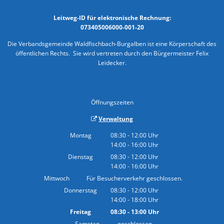
Leitweg-ID für elektronische Rechnung:
073405006000-001-20
Die Verbandsgemeinde Waldfischbach-Burgalben ist eine Körperschaft des
öffentlichen Rechts. Sie wird vertreten durch den Bürgermeister Felix
Leidecker.
Öffnungszeiten
Verwaltung
Montag
08:30
-
12:00
Uhr
14:00
-
16:00
Von 08:30 bis 12:00 Uhr
Uhr
Von 14:00 bis 16:00 Uhr
Dienstag
08:30
-
12:00
Uhr
14:00
-
16:00
Von 08:30 bis 12:00 Uhr
Uhr
Von 14:00 bis 16:00 Uhr
Mittwoch
Für Besucherverkehr geschlossen.
Donnerstag
08:30
-
12:00
Uhr
14:00
-
18:00
Von 08:30 bis 12:00 Uhr
Uhr
Von 14:00 bis 18:00 Uhr
Freitag
08:30
-
13:00
Uhr
Von 08:30 bis 13:00 Uhr
Samstag
geschlossen