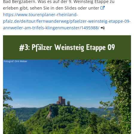
Bad Bergzabern. Was es auf der 9. Weinsteig Etappe zu
erleben gibt, sehen Sie in den Slides oder unter
https://www.tourenplaner-rheinland-
pfalz.de/de/tour/fernwanderweg/pfaelzer-weinsteig-etappe-09-
annweiler-am-trifels-klingenmuenster/1495988/
📲