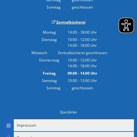
Sonntag
geschlossen
Zentralbücherei
Montag
14:00
-
18:00
Uhr
Von 14:00 bis 18:00 Uhr
Dienstag
10:00
-
12:00
Uhr
14:00
-
18:00
Von 10:00 bis 12:00 Uhr
Uhr
Von 14:00 bis 18:00 Uhr
Mittwoch
Zentralbücherei geschlossen
Donnerstag
10:00
-
12:00
Uhr
14:00
-
18:00
Von 10:00 bis 12:00 Uhr
Uhr
Von 14:00 bis 18:00 Uhr
Freitag
09:00
-
14:00
Uhr
Von 09:00 bis 14:00 Uhr
Samstag
10:00
-
13:00
Uhr
Von 10:00 bis 13:00 Uhr
Sonntag
geschlossen
Quicklinks
Impressum