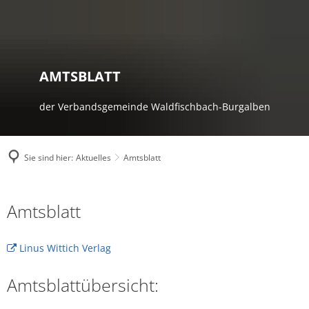
AMTSBLATT
der Verbandsgemeinde Waldfischbach-Burgalben
Sie sind hier:
Aktuelles
Amtsblatt
Amtsblatt
Amtsblatt
Linus Wittich Verlag
Amtsblattübersicht: