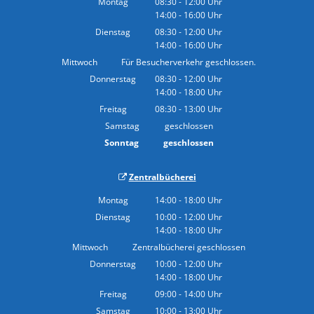
Montag
08:30
-
12:00
Uhr
14:00
-
16:00
Von 08:30 bis 12:00 Uhr
Uhr
Von 14:00 bis 16:00 Uhr
Dienstag
08:30
-
12:00
Uhr
14:00
-
16:00
Von 08:30 bis 12:00 Uhr
Uhr
Von 14:00 bis 16:00 Uhr
Mittwoch
Für Besucherverkehr geschlossen.
Donnerstag
08:30
-
12:00
Uhr
14:00
-
18:00
Von 08:30 bis 12:00 Uhr
Uhr
Von 14:00 bis 18:00 Uhr
Freitag
08:30
-
13:00
Uhr
Von 08:30 bis 13:00 Uhr
Samstag
geschlossen
Sonntag
geschlossen
Zentralbücherei
Montag
14:00
-
18:00
Uhr
Von 14:00 bis 18:00 Uhr
Dienstag
10:00
-
12:00
Uhr
14:00
-
18:00
Von 10:00 bis 12:00 Uhr
Uhr
Von 14:00 bis 18:00 Uhr
Mittwoch
Zentralbücherei geschlossen
Donnerstag
10:00
-
12:00
Uhr
14:00
-
18:00
Von 10:00 bis 12:00 Uhr
Uhr
Von 14:00 bis 18:00 Uhr
Freitag
09:00
-
14:00
Uhr
Von 09:00 bis 14:00 Uhr
Samstag
10:00
-
13:00
Uhr