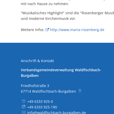
Hochwasserhilfe Rheinland-Pfalz
Satzungen und Verordnungen
mit nach Hause zu nehmen.
ele
"Musikalisches Highlight" sind die "Rosenberger Musik
Aktuelle Bauleitplanverfahren
Verbandsgemeindewerke
Bau
und moderne Kirchenmusik vor.
Ren
Öffentliche Ausschreibungen
Glasfaserausbau
Weitere Infos:
http://www.maria-rosenberg.de
Unv
Beschränkte Ausschreibungen
LED
Jagdangelegenheiten - Öffentliche Ausbietung
Akt
Aus
Kom
Anschrift & Kontakt
Wahlen
Bür
Wah
Verbandsgemeindeverwaltung Waldfischbach-
Burgalben
Bun
Friedhofstraße 3
67714
Waldfischbach-Burgalben
+49 6333 925-0
+49 6333 925-190
info@waldfischbach-burgalben.de