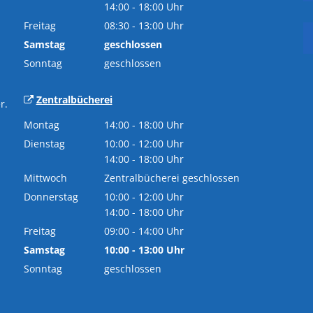
Von 08:30 bis 12:00 Uhr
14:00
-
18:00
Uhr
Gesundheit
Von 14:00 bis 18:00 Uhr
Freitag
08:30
-
13:00
Uhr
Von 08:30 bis 13:00 Uhr
Samstag
geschlossen
Links
Sonntag
geschlossen
Notrufe
Zentralbücherei
r.
Montag
14:00
-
18:00
Uhr
Von 14:00 bis 18:00 Uhr
Dienstag
10:00
-
12:00
Uhr
Von 10:00 bis 12:00 Uhr
14:00
-
18:00
Uhr
Von 14:00 bis 18:00 Uhr
Mittwoch
Zentralbücherei geschlossen
Donnerstag
10:00
-
12:00
Uhr
Von 10:00 bis 12:00 Uhr
14:00
-
18:00
Uhr
Von 14:00 bis 18:00 Uhr
Freitag
09:00
-
14:00
Uhr
Von 09:00 bis 14:00 Uhr
Samstag
10:00
-
13:00
Uhr
Von 10:00 bis 13:00 Uhr
Sonntag
geschlossen