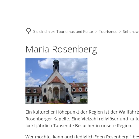
Sie sind hier:
Tourismus und Kultur
Tourismus
Sehensw
AKTUELLES
VERWALTUNG
SERVICE 
Maria
Maria Rosenberg
Terminkalender
Allgemeine Informationen
Asylangele
Rosenberg
Terminmeldung
Bürgerinformationssystem
Bauen un
Bab
Neuigkeiten
Ratsinformationssystem
Bürgerdien
Neu
Amt
Amtsblatt
Finanzen
Schiedsam
Vol
Amt
Stellenausschreibungen
Mitarbeiter
Straßenbe
Ein kultureller Höhepunkt der Region ist der Wallfahr
All
Rosenberger Kapelle. Eine Vielzahl religiöser und kul
Bek
lockt jährlich Tausende Besucher in unsere Region.
Haushaltspläne - Offenlage
Öffentliche Einrichtungen
Formulare
Sch
Wer möchte, kann auch lediglich "den Rosenberg " b