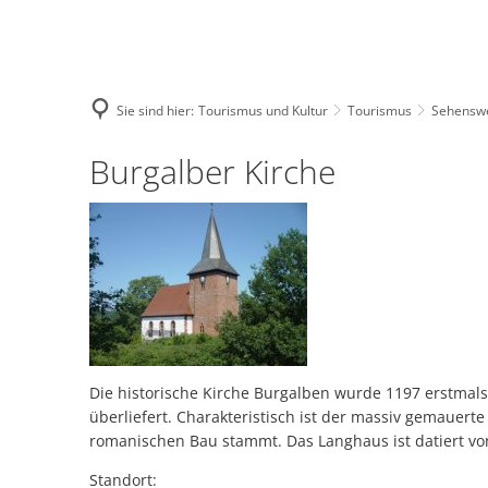
Sie sind hier:
Tourismus und Kultur
Tourismus
Sehensw
AKTUELLES
VERWALTUNG
SERVICE 
Burgalber
Burgalber Kirche
Terminkalender
Allgemeine Informationen
Asylangele
Kirche
Terminmeldung
Bürgerinformationssystem
Bauen un
Bab
Neuigkeiten
Ratsinformationssystem
Bürgerdien
Neu
Amt
Amtsblatt
Finanzen
Schiedsam
Vol
Amt
Stellenausschreibungen
Mitarbeiter
Straßenbe
Die historische Kirche Burgalben wurde 1197 erstmals
All
überliefert. Charakteristisch ist der massiv gemaue
Bek
romanischen Bau stammt. Das Langhaus ist datiert vo
Haushaltspläne - Offenlage
Öffentliche Einrichtungen
Formulare
Sch
Standort: