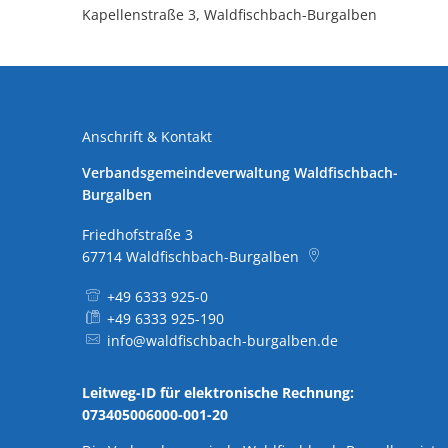
Hochwasserhilfe Rheinland-Pfalz
Satzungen und Verordnungen
Kapellenstraße 3, Waldfischbach-Burgalben
ele
Aktuelle Bauleitplanverfahren
Verbandsgemeindewerke
Bau
Ren
Öffentliche Ausschreibungen
Glasfaserausbau
Unv
Anschrift & Kontakt
Beschränkte Ausschreibungen
LED
Verbandsgemeindeverwaltung Waldfischbach-
Jagdangelegenheiten - Öffentliche Ausbietung
Burgalben
Akt
Aus
Friedhofstraße 3
Kom
Wahlen
67714
Waldfischbach-Burgalben
Bür
Wah
+49 6333 925-0
Bun
+49 6333 925-190
info@waldfischbach-burgalben.de
Leitweg-ID für elektronische Rechnung:
073405006000-001-20