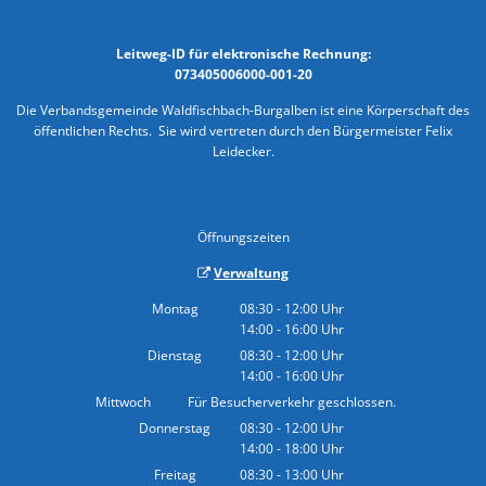
Leitweg-ID für elektronische Rechnung:
073405006000-001-20
Die Verbandsgemeinde Waldfischbach-Burgalben ist eine Körperschaft des
öffentlichen Rechts. Sie wird vertreten durch den Bürgermeister Felix
Leidecker.
Öffnungszeiten
Verwaltung
Montag
08:30
-
12:00
Uhr
14:00
-
16:00
Von 08:30 bis 12:00 Uhr
Uhr
Von 14:00 bis 16:00 Uhr
Dienstag
08:30
-
12:00
Uhr
14:00
-
16:00
Von 08:30 bis 12:00 Uhr
Uhr
Von 14:00 bis 16:00 Uhr
Mittwoch
Für Besucherverkehr geschlossen.
Donnerstag
08:30
-
12:00
Uhr
14:00
-
18:00
Von 08:30 bis 12:00 Uhr
Uhr
Von 14:00 bis 18:00 Uhr
Freitag
08:30
-
13:00
Uhr