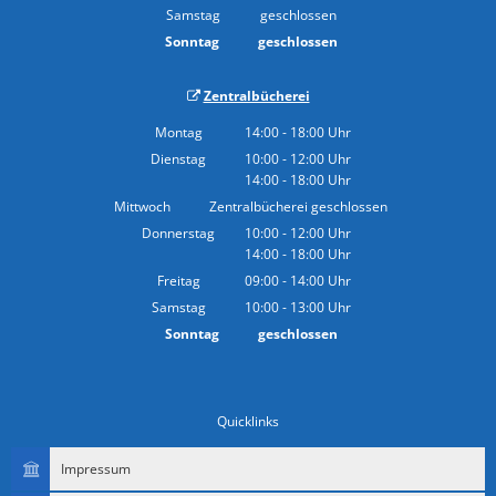
Von 08:30 bis 13:00 Uhr
Samstag
geschlossen
Sonntag
geschlossen
Zentralbücherei
Montag
14:00
-
18:00
Uhr
Von 14:00 bis 18:00 Uhr
Dienstag
10:00
-
12:00
Uhr
14:00
-
18:00
Von 10:00 bis 12:00 Uhr
Uhr
Von 14:00 bis 18:00 Uhr
Mittwoch
Zentralbücherei geschlossen
Donnerstag
10:00
-
12:00
Uhr
14:00
-
18:00
Von 10:00 bis 12:00 Uhr
Uhr
Von 14:00 bis 18:00 Uhr
Freitag
09:00
-
14:00
Uhr
Von 09:00 bis 14:00 Uhr
Samstag
10:00
-
13:00
Uhr
Von 10:00 bis 13:00 Uhr
Sonntag
geschlossen
Quicklinks
Impressum