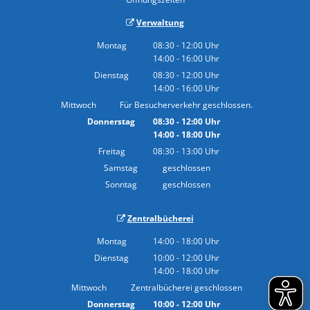
Verwaltung
Montag
08:30
-
12:00
Uhr
14:00
-
16:00
Von 08:30 bis 12:00 Uhr
Uhr
Von 14:00 bis 16:00 Uhr
Dienstag
08:30
-
12:00
Uhr
14:00
-
16:00
Von 08:30 bis 12:00 Uhr
Uhr
Von 14:00 bis 16:00 Uhr
Mittwoch
Für Besucherverkehr geschlossen.
Donnerstag
08:30
-
12:00
Uhr
14:00
-
18:00
Von 08:30 bis 12:00 Uhr
Uhr
Von 14:00 bis 18:00 Uhr
Freitag
08:30
-
13:00
Uhr
Von 08:30 bis 13:00 Uhr
Samstag
geschlossen
Sonntag
geschlossen
Zentralbücherei
Montag
14:00
-
18:00
Uhr
Von 14:00 bis 18:00 Uhr
Dienstag
10:00
-
12:00
Uhr
14:00
-
18:00
Von 10:00 bis 12:00 Uhr
Uhr
Von 14:00 bis 18:00 Uhr
Mittwoch
Zentralbücherei geschlossen
Donnerstag
10:00
-
12:00
Uhr