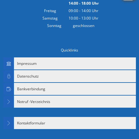
14:00
-
18:00
Von 10:00 bis 12:00 Uhr
Uhr
Von 14:00 bis 18:00 Uhr
Freitag
09:00
-
14:00
Uhr
Von 09:00 bis 14:00 Uhr
Samstag
10:00
-
13:00
Uhr
Von 10:00 bis 13:00 Uhr
Sonntag
geschlossen
Quicklinks
Impressum
Datenschutz
Bankverbindung
Notruf -Verzeichnis
Kontaktformular