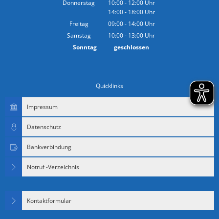
Donnerstag
10:00
-
12:00
Uhr
14:00
-
18:00
Von 10:00 bis 12:00 Uhr
Uhr
Von 14:00 bis 18:00 Uhr
Freitag
09:00
-
14:00
Uhr
Von 09:00 bis 14:00 Uhr
Samstag
10:00
-
13:00
Uhr
Von 10:00 bis 13:00 Uhr
Sonntag
geschlossen
Quicklinks
Impressum
Datenschutz
Bankverbindung
Notruf -Verzeichnis
Kontaktformular