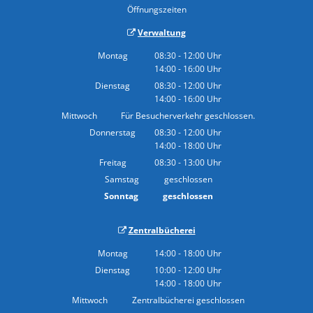
Öffnungszeiten
Verwaltung
Montag
08:30
-
12:00
Uhr
14:00
-
16:00
Von 08:30 bis 12:00 Uhr
Uhr
Von 14:00 bis 16:00 Uhr
Dienstag
08:30
-
12:00
Uhr
14:00
-
16:00
Von 08:30 bis 12:00 Uhr
Uhr
Von 14:00 bis 16:00 Uhr
Mittwoch
Für Besucherverkehr geschlossen.
Donnerstag
08:30
-
12:00
Uhr
14:00
-
18:00
Von 08:30 bis 12:00 Uhr
Uhr
Von 14:00 bis 18:00 Uhr
Freitag
08:30
-
13:00
Uhr
Von 08:30 bis 13:00 Uhr
Samstag
geschlossen
Sonntag
geschlossen
Zentralbücherei
Montag
14:00
-
18:00
Uhr
Von 14:00 bis 18:00 Uhr
Dienstag
10:00
-
12:00
Uhr
14:00
-
18:00
Von 10:00 bis 12:00 Uhr
Uhr
Von 14:00 bis 18:00 Uhr
Mittwoch
Zentralbücherei geschlossen