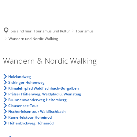
Sie sind hier:
Tourismus und Kultur
Tourismus
Wandern und Nordic Walking
Wandern
Wandern & Nordic Walking
und
Nordic
Holzlandweg
Walking
Sickinger Höhenweg
Klimalehrpfad Waldfischbach-Burgalben
Pfälzer Höhenweg, Waldpfad u. Weinsteig
Brunnenwanderweg Heltersberg
Clausensee-Tour
Fischerfelsentour Waldfischbach
Ramerfelstour Höheinöd
Höhenblickweg Höheinöd