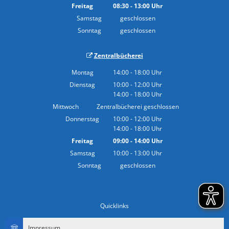
Von 14:00 bis 18:00 Uhr
Freitag
08:30
-
13:00
Uhr
Von 08:30 bis 13:00 Uhr
Samstag
geschlossen
Sonntag
geschlossen
Zentralbücherei
Montag
14:00
-
18:00
Uhr
Von 14:00 bis 18:00 Uhr
Dienstag
10:00
-
12:00
Uhr
14:00
-
18:00
Von 10:00 bis 12:00 Uhr
Uhr
Von 14:00 bis 18:00 Uhr
Mittwoch
Zentralbücherei geschlossen
Donnerstag
10:00
-
12:00
Uhr
14:00
-
18:00
Von 10:00 bis 12:00 Uhr
Uhr
Von 14:00 bis 18:00 Uhr
Freitag
09:00
-
14:00
Uhr
Von 09:00 bis 14:00 Uhr
Samstag
10:00
-
13:00
Uhr
Von 10:00 bis 13:00 Uhr
Sonntag
geschlossen
Quicklinks
Impressum