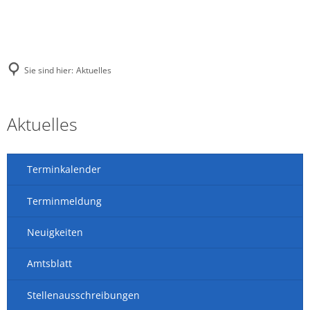
Sie sind hier:
Aktuelles
Aktuelles
Aktuelles
Terminkalender
Terminmeldung
Neuigkeiten
Amtsblatt
Stellenausschreibungen