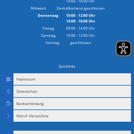
14:00
-
18:00
Von 10:00 bis 12:00 Uhr
Uhr
Von 14:00 bis 18:00 Uhr
Mittwoch
Zentralbücherei geschlossen
Donnerstag
10:00
-
12:00
Uhr
14:00
-
18:00
Von 10:00 bis 12:00 Uhr
Uhr
Von 14:00 bis 18:00 Uhr
Freitag
09:00
-
14:00
Uhr
Von 09:00 bis 14:00 Uhr
Samstag
10:00
-
13:00
Uhr
Von 10:00 bis 13:00 Uhr
Sonntag
geschlossen
Quicklinks
Impressum
Datenschutz
Bankverbindung
Notruf -Verzeichnis