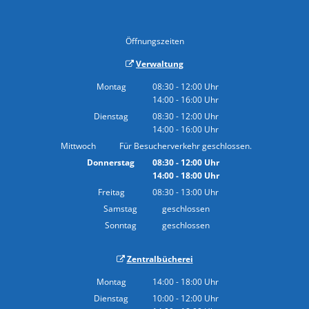
Öffnungszeiten
Verwaltung
Montag
08:30
-
12:00
Uhr
14:00
-
16:00
Von 08:30 bis 12:00 Uhr
Uhr
Von 14:00 bis 16:00 Uhr
Dienstag
08:30
-
12:00
Uhr
14:00
-
16:00
Von 08:30 bis 12:00 Uhr
Uhr
Von 14:00 bis 16:00 Uhr
Mittwoch
Für Besucherverkehr geschlossen.
Donnerstag
08:30
-
12:00
Uhr
14:00
-
18:00
Von 08:30 bis 12:00 Uhr
Uhr
Von 14:00 bis 18:00 Uhr
Freitag
08:30
-
13:00
Uhr
Von 08:30 bis 13:00 Uhr
Samstag
geschlossen
Sonntag
geschlossen
Zentralbücherei
Montag
14:00
-
18:00
Uhr
Von 14:00 bis 18:00 Uhr
Dienstag
10:00
-
12:00
Uhr