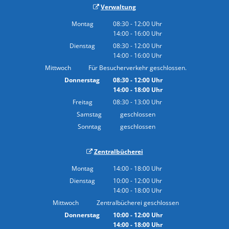
Verwaltung
Montag
08:30
-
12:00
Uhr
14:00
-
16:00
Von 08:30 bis 12:00 Uhr
Uhr
Von 14:00 bis 16:00 Uhr
Dienstag
08:30
-
12:00
Uhr
14:00
-
16:00
Von 08:30 bis 12:00 Uhr
Uhr
Von 14:00 bis 16:00 Uhr
Mittwoch
Für Besucherverkehr geschlossen.
Donnerstag
08:30
-
12:00
Uhr
14:00
-
18:00
Von 08:30 bis 12:00 Uhr
Uhr
Von 14:00 bis 18:00 Uhr
Freitag
08:30
-
13:00
Uhr
Von 08:30 bis 13:00 Uhr
Samstag
geschlossen
Sonntag
geschlossen
Zentralbücherei
Montag
14:00
-
18:00
Uhr
Von 14:00 bis 18:00 Uhr
Dienstag
10:00
-
12:00
Uhr
14:00
-
18:00
Von 10:00 bis 12:00 Uhr
Uhr
Von 14:00 bis 18:00 Uhr
Mittwoch
Zentralbücherei geschlossen
Donnerstag
10:00
-
12:00
Uhr
14:00
-
18:00
Von 10:00 bis 12:00 Uhr
Uhr