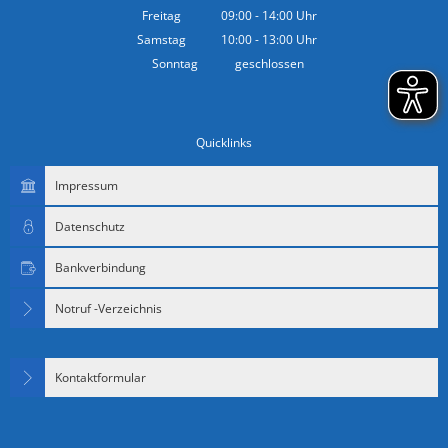
Von 14:00 bis 18:00 Uhr
Freitag
09:00
-
14:00
Uhr
Von 09:00 bis 14:00 Uhr
Samstag
10:00
-
13:00
Uhr
Von 10:00 bis 13:00 Uhr
Sonntag
geschlossen
Quicklinks
Impressum
Datenschutz
Bankverbindung
Notruf -Verzeichnis
Kontaktformular