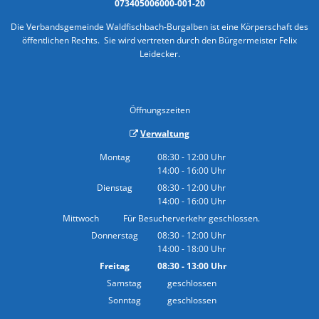
073405006000-001-20
Die Verbandsgemeinde Waldfischbach-Burgalben ist eine Körperschaft des
öffentlichen Rechts. Sie wird vertreten durch den Bürgermeister Felix
Leidecker.
Öffnungszeiten
Verwaltung
Montag
08:30
-
12:00
Uhr
14:00
-
16:00
Von 08:30 bis 12:00 Uhr
Uhr
Von 14:00 bis 16:00 Uhr
Dienstag
08:30
-
12:00
Uhr
14:00
-
16:00
Von 08:30 bis 12:00 Uhr
Uhr
Von 14:00 bis 16:00 Uhr
Mittwoch
Für Besucherverkehr geschlossen.
Donnerstag
08:30
-
12:00
Uhr
14:00
-
18:00
Von 08:30 bis 12:00 Uhr
Uhr
Von 14:00 bis 18:00 Uhr
Freitag
08:30
-
13:00
Uhr
Von 08:30 bis 13:00 Uhr
Samstag
geschlossen
Sonntag
geschlossen