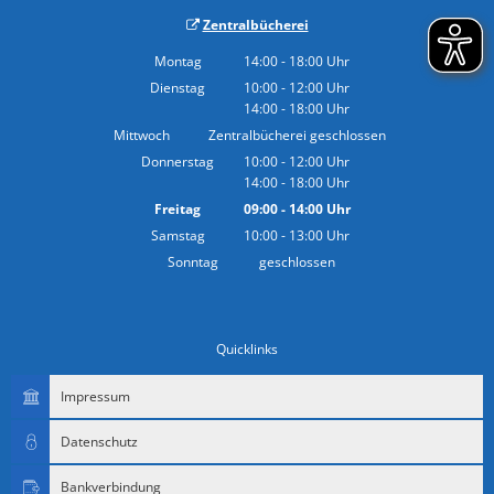
Zentralbücherei
Montag
14:00
-
18:00
Uhr
Von 14:00 bis 18:00 Uhr
Dienstag
10:00
-
12:00
Uhr
14:00
-
18:00
Von 10:00 bis 12:00 Uhr
Uhr
Von 14:00 bis 18:00 Uhr
Mittwoch
Zentralbücherei geschlossen
Donnerstag
10:00
-
12:00
Uhr
14:00
-
18:00
Von 10:00 bis 12:00 Uhr
Uhr
Von 14:00 bis 18:00 Uhr
Freitag
09:00
-
14:00
Uhr
Von 09:00 bis 14:00 Uhr
Samstag
10:00
-
13:00
Uhr
Von 10:00 bis 13:00 Uhr
Sonntag
geschlossen
Quicklinks
Impressum
Datenschutz
Bankverbindung