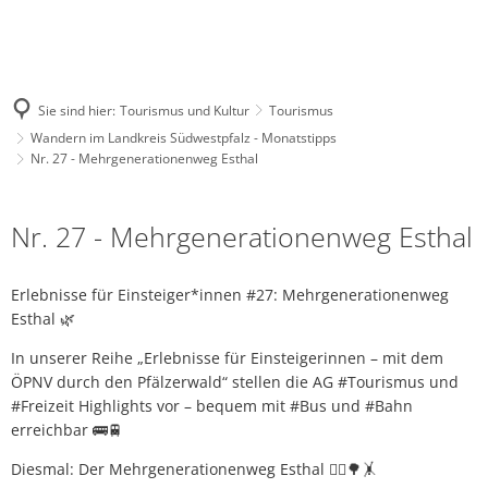
Sie sind hier:
Tourismus und Kultur
Tourismus
Wandern im Landkreis Südwestpfalz - Monatstipps
Nr. 27 - Mehrgenerationenweg Esthal
Nr.
Nr. 27 - Mehrgenerationenweg Esthal
27
-
Erlebnisse für Einsteiger*innen #27: Mehrgenerationenweg
Mehrgenerationenweg
Esthal 🌿
Esthal
In unserer Reihe „Erlebnisse für Einsteigerinnen – mit dem
ÖPNV durch den Pfälzerwald“ stellen die AG #Tourismus und
#Freizeit Highlights vor – bequem mit #Bus und #Bahn
erreichbar 🚌🚆
Diesmal: Der Mehrgenerationenweg Esthal 🚶‍♀️🌳🤸