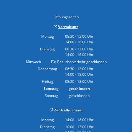
Öffnungszeiten
Verwaltung
Montag
08:30
-
12:00
Uhr
14:00
-
16:00
Von 08:30 bis 12:00 Uhr
Uhr
Von 14:00 bis 16:00 Uhr
Dienstag
08:30
-
12:00
Uhr
14:00
-
16:00
Von 08:30 bis 12:00 Uhr
Uhr
Von 14:00 bis 16:00 Uhr
Mittwoch
Für Besucherverkehr geschlossen.
Donnerstag
08:30
-
12:00
Uhr
14:00
-
18:00
Von 08:30 bis 12:00 Uhr
Uhr
Von 14:00 bis 18:00 Uhr
Freitag
08:30
-
13:00
Uhr
Von 08:30 bis 13:00 Uhr
Samstag
geschlossen
Sonntag
geschlossen
Zentralbücherei
Montag
14:00
-
18:00
Uhr
Von 14:00 bis 18:00 Uhr
Dienstag
10:00
-
12:00
Uhr