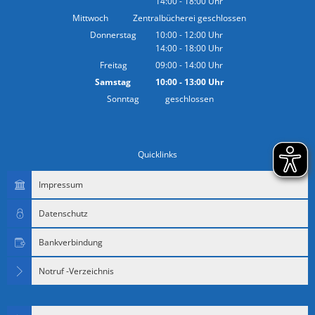
14:00
-
18:00
Von 10:00 bis 12:00 Uhr
Uhr
Von 14:00 bis 18:00 Uhr
Mittwoch
Zentralbücherei geschlossen
Donnerstag
10:00
-
12:00
Uhr
14:00
-
18:00
Von 10:00 bis 12:00 Uhr
Uhr
Von 14:00 bis 18:00 Uhr
Freitag
09:00
-
14:00
Uhr
Von 09:00 bis 14:00 Uhr
Samstag
10:00
-
13:00
Uhr
Von 10:00 bis 13:00 Uhr
Sonntag
geschlossen
Quicklinks
Impressum
Datenschutz
Bankverbindung
Notruf -Verzeichnis